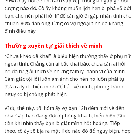
70% cô ấy hỏi để tìm cách sắp xếp thời gian gặp gỡ đối
tượng nào đó. Cô ấy không muốn lịch hẹn bị phá vỡ bởi
bạn; cho nên phải hỏi kĩ để căn giờ đi gặp nhân tình cho
chuẩn. 80% đàn ông từng có vợ ngoại tình đã khẳng
định điều này.
Thường xuyên tự giải thích về mình
“Chưa khảo đã khai” là biểu hiện thường thấy ở phụ nữ
ngoại tình. Chẳng cần ai bắt khai báo, chưa cần ai hỏi,
họ đã tự giải thích về những tâm lý, hành vi của mình.
Cảm giác tội lỗi luôn ám ảnh cho nên họ luôn phải tự
đưa ra lý do biện minh để bảo vệ mình, phòng tránh
nguy cơ bị chồng phát hiện.
Ví dụ thế này, tối hôm ấy vợ bạn 12h đêm mới về đến
nhà. Gặp bạn đang đợi ở phòng khách, biểu hiện đầu
tiên khi nhìn thấy bạn là giật mình hốt hoảng. Tiếp
theo, cô ấy sẽ bịa ra một lí do nào đó để ngụy biện, hợp