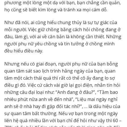
phương một lòng một dạ với bạn, bạn chẳng cần quản,
họ cũng sẽ biết kìm lòng và tránh xa mọi cám dỗ.
Như đã nói, ai cũng hiểu chung thủy là sự tự giác của
mỗi người. Việc giữ chồng bằng cách hỏi chồng đang ở
đâu, làm gì, với ai về căn bản là không cần thiết. Những
người phụ nữ yêu chồng và tin tưởng ở chồng mình
đều hiểu điều này.
Nhưng nếu có giai đoạn, người phụ nữ của bạn bỗng
quan tâm sát sao lịch trình hằng ngày của bạn, quan
tâm một cách thái quá thì rất có thể cô ấy đang lo sợ
điều gì đó. Việc cứ cách vài giờ lại gọi điện, nhắn tin hỏi
những câu đại loại như: “Anh đang ở đâu?”, “Tầm bao
nhiêu phút nữa anh về đến nhà”, “Liệu mai ngày nghỉ
anh sẽ ở nhà hay đi gặp đối tác nhỉ?”, … là dấu hiệu của
sự quan tâm bất thường. Nếu vợ bạn trong một ngày
liên hệ quá nhiều lần với bạn chỉ để hỏi như vậy thì 60 –