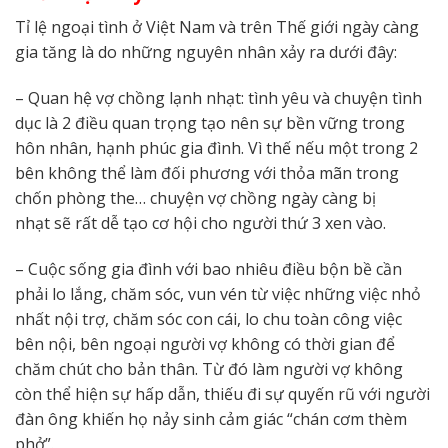
Tỉ lệ ngoại tình ở Việt Nam và trên Thế giới ngày càng
gia tăng là do những nguyên nhân xảy ra dưới đây:
– Quan hệ vợ chồng lạnh nhạt: tình yêu và chuyện tình
dục là 2 điều quan trọng tạo nên sự bền vững trong
hôn nhân, hạnh phúc gia đình. Vì thế nếu một trong 2
bên không thể làm đối phương với thỏa mãn trong
chốn phòng the… chuyện vợ chồng ngày càng bị
nhạt sẽ rất dễ tạo cơ hội cho người thứ 3 xen vào.
– Cuộc sống gia đình với bao nhiêu điều bộn bề cần
phải lo lắng, chăm sóc, vun vén từ việc những việc nhỏ
nhất nội trợ, chăm sóc con cái, lo chu toàn công việc
bên nội, bên ngoại người vợ không có thời gian để
chăm chút cho bản thân. Từ đó làm người vợ không
còn thể hiện sự hấp dẫn, thiếu đi sự quyến rũ với người
đàn ông khiến họ nảy sinh cảm giác “chán cơm thèm
phở”.